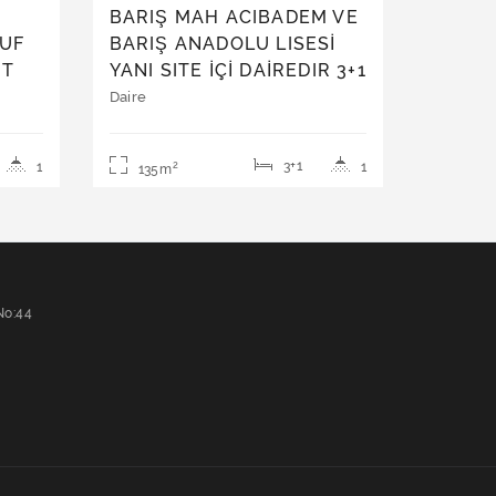
BARIŞ MAH ACIBADEM VE
SUF
BARIŞ ANADOLU LISESİ
NT
YANI SITE İÇİ DAİREDIR 3+1
I
OLUP 1 KAT DAIREDİR
Daire
TE
3+1
1
1
2
135m
No:44