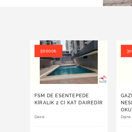
50000₺
30
FSM DE ESENTEPEDE
GAZ
KİRALIK 2 CI KAT DAIREDİR
NES
OKUL
DIR
Daire
Daire
ASA