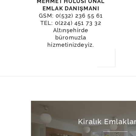
MEHMET HULUSI ÜNAL
EMLAK DANIŞMANI
GSM: 0(532) 236 55 61
TEL: 0(224) 451 73 32
Altınşehirde
büromuzla
hizmetinizdeyiz.
Kiralık Emlakla