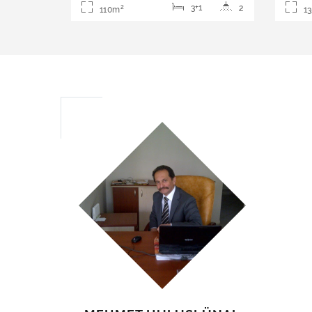
3+1
2
2
110m
1