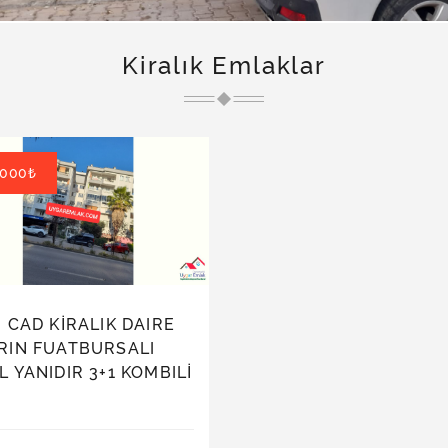
Kiralık Emlaklar
000₺
I CAD KİRALIK DAIRE
RIN FUATBURSALI
 YANIDIR 3+1 KOMBILİ
 GENİS BALKONLUDUR
NSÖRLÜDÜR