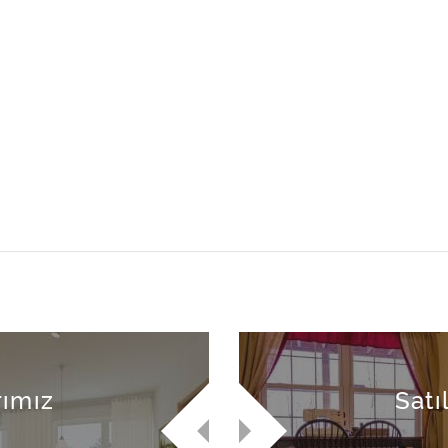
rımız
Satı