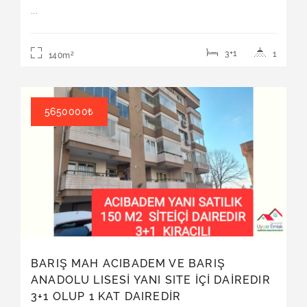
MÜLKİYETLI KİRACILI DAIREDİR SİTE
...
İÇİDİR
3+1
1
2
140m
Satılık | Daire
5650000₺
BARIŞ MAH ACIBADEM VE BARIŞ
ANADOLU LISESİ YANI SITE İÇİ DAİREDIR
3+1 OLUP 1 KAT DAIREDİR