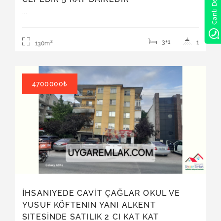
Canlı Destek
...
Satılık | Daire
3+1
1
2
130m
4700000₺
İHSANIYEDE CAVİT ÇAĞLAR OKUL VE
YUSUF KÖFTENIN YANI ALKENT
SITESİNDE SATILIK 2 CI KAT KAT