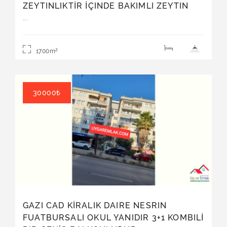
ZEYTINLIKTİR İÇINDE BAKIMLI ZEYTIN
VARDIR 2000 KG AĞAÇLAR DOLUDUR
...
FUL GÖL MANZARALIDIR Ci TTI ALICIYA
PAZARLIĞI VARDIR 658 parseldir resmi
2
1700m
yoldur
Satılık | Arsa
30000₺
GAZI CAD KİRALIK DAIRE NESRIN
FUATBURSALI OKUL YANIDIR 3+1 KOMBILİ