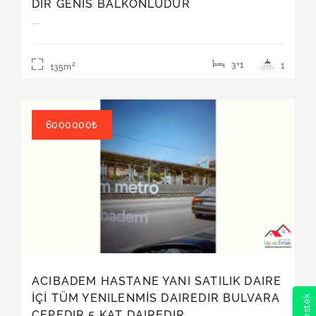
DIR GENİS BALKONLUDUR
ASANSÖRLÜDÜR
...
Kiralık | Daire
3+1
1
2
135m
6000000₺
ACIBADEM HASTANE YANI SATILIK DAIRE
İÇİ TÜM YENILENMİS DAIREDIR BULVARA
CEPEDIR 5 KAT DAIREDIR