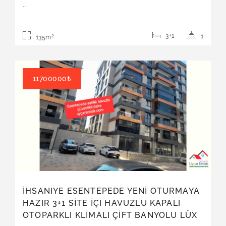
...
Satılık | Daire
3+1
1
2
135m
11700000₺
İHSANIYE ESENTEPEDE YENİ OTURMAYA
HAZIR 3+1 SİTE İÇI HAVUZLU KAPALI
OTOPARKLI KLİMALI ÇİFT BANYOLU LÜX