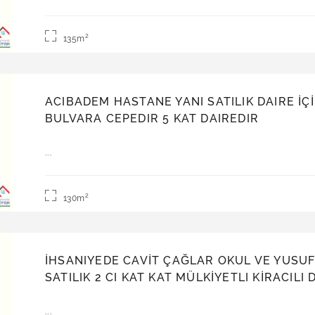
2
135m
ACIBADEM HASTANE YANI SATILIK DAIRE İÇ
BULVARA CEPEDIR 5 KAT DAIREDIR
Satılık | Daire
...
2
130m
İHSANIYEDE CAVİT ÇAĞLAR OKUL VE YUSUF
SATILIK 2 CI KAT KAT MÜLKİYETLI KİRACILI 
Satılık | Daire
...