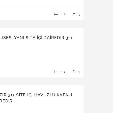
3+1
1
ESİ YANI SITE İÇİ DAİREDIR 3+1
3+1
1
R 3+1 SİTE İÇI HAVUZLU KAPALI
IREDİR