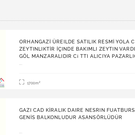
ORHANGAZİ ÜREILDE SATILIK RESMİ YOLA C
ZEYTINLIKTİR İÇINDE BAKIMLI ZEYTIN VAR
GÖL MANZARALIDIR Ci TTI ALICIYA PAZARLIĞ
yoldur
...
Satılık | Arsa
2
1700m
GAZI CAD KİRALIK DAIRE NESRIN FUATBURSA
GENİS BALKONLUDUR ASANSÖRLÜDÜR
Kiralık | Daire
...