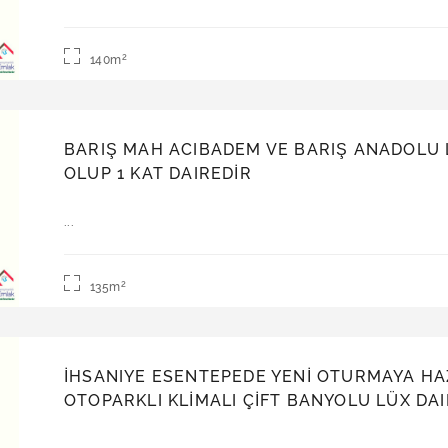
2
140m
BARIŞ MAH ACIBADEM VE BARIŞ ANADOLU LIS
OLUP 1 KAT DAIREDİR
Satılık | Daire
...
2
135m
İHSANIYE ESENTEPEDE YENİ OTURMAYA HAZI
OTOPARKLI KLİMALI ÇİFT BANYOLU LÜX DA
Satılık | Daire