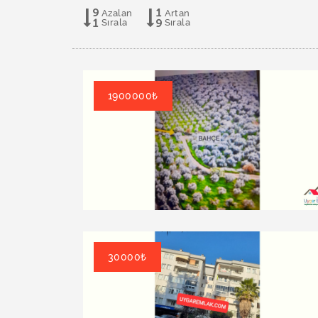
Azalan
Artan
Sırala
Sırala
1900000₺
30000₺