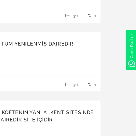
3+1
1
Canlı Destek
İ TÜM YENILENMİS DAIREDIR
3+1
1
 KÖFTENIN YANI ALKENT SITESİNDE
DAIREDİR SİTE İÇİDİR