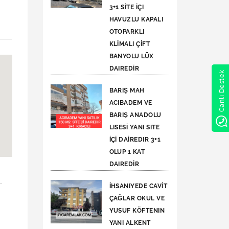
3+1 SİTE İÇI
HAVUZLU KAPALI
OTOPARKLI
KLİMALI ÇİFT
BANYOLU LÜX
DAIREDİR
Canlı Destek
BARIŞ MAH
ACIBADEM VE
BARIŞ ANADOLU
LISESİ YANI SITE
İÇİ DAİREDIR 3+1
OLUP 1 KAT
DAIREDİR
İHSANIYEDE CAVİT
ÇAĞLAR OKUL VE
YUSUF KÖFTENIN
YANI ALKENT