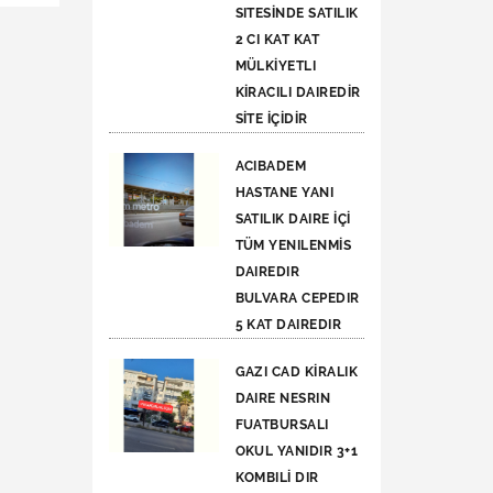
SITESİNDE SATILIK
2 CI KAT KAT
MÜLKİYETLI
KİRACILI DAIREDİR
SİTE İÇİDİR
ACIBADEM
HASTANE YANI
SATILIK DAIRE İÇİ
TÜM YENILENMİS
DAIREDIR
BULVARA CEPEDIR
5 KAT DAIREDIR
GAZI CAD KİRALIK
DAIRE NESRIN
FUATBURSALI
OKUL YANIDIR 3+1
KOMBILİ DIR