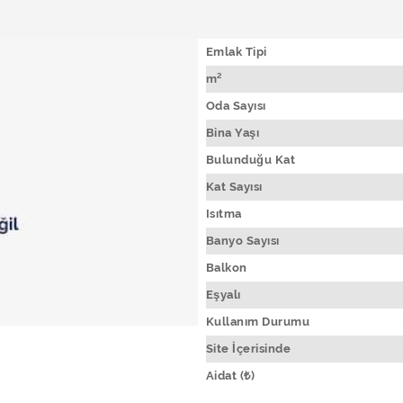
Emlak Tipi
m²
Oda Sayısı
Bina Yaşı
Bulunduğu Kat
Kat Sayısı
Isıtma
Banyo Sayısı
Balkon
Eşyalı
Kullanım Durumu
Site İçerisinde
Aidat (₺)